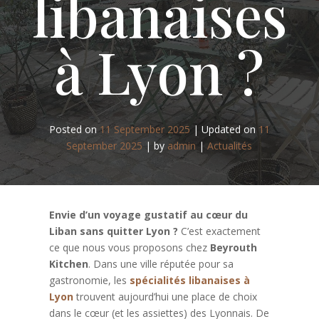
libanaises
à Lyon ?
Posted on
11 September 2025
|
Updated on
11
September 2025
|
by
admin
|
Actualités
Envie d’un voyage gustatif au cœur du
Liban sans quitter Lyon ?
C’est exactement
ce que nous vous proposons chez
Beyrouth
Kitchen
. Dans une ville réputée pour sa
gastronomie, les
spécialités libanaises à
Lyon
trouvent aujourd’hui une place de choix
dans le cœur (et les assiettes) des Lyonnais. De