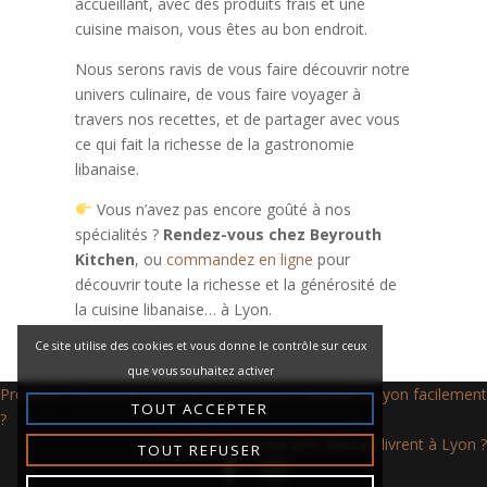
accueillant, avec des produits frais et une
cuisine maison, vous êtes au bon endroit.
Nous serons ravis de vous faire découvrir notre
univers culinaire, de vous faire voyager à
travers nos recettes, et de partager avec vous
ce qui fait la richesse de la gastronomie
libanaise.
Vous n’avez pas encore goûté à nos
spécialités ?
Rendez-vous chez Beyrouth
Kitchen
, ou
commandez en ligne
pour
découvrir toute la richesse et la générosité de
la cuisine libanaise… à Lyon.
Ce site utilise des cookies et vous donne le contrôle sur ceux
que vous souhaitez activer
Post
Previous:
Comment réserver un restaurant libanais à Lyon facilement
TOUT ACCEPTER
navigation
?
Next:
Quels restaurants libanais livrent à Lyon ?
TOUT REFUSER