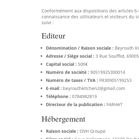
Conformément aux dispositions des articles 6-I
connaissance des utilisateurs et visiteurs du s
suivi :
Editeur
Dénomination / Raison sociale :
Beyrouth K
Adresse / Siège social :
3 Rue Soufflot, 6900
Capital social :
500€
Numéro de société :
90519925300014
Numéro de taxes / TVA :
FR30905199253
E-mail :
beyrouthkitchen2@gmail.com
Téléphone :
0784982819
Directeur de la publication :
FARHAT
Hébergement
Raison sociale :
OVH Groupe